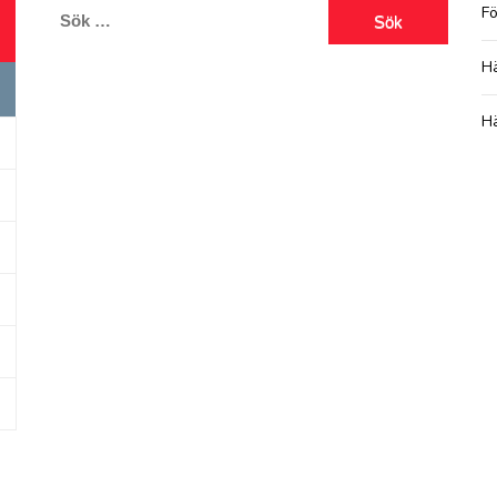
Sök
Fö
efter:
H
Hä