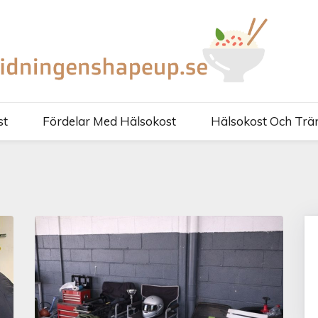
HAPEUP.SE
YTTA MATEN!
st
Fördelar Med Hälsokost
Hälsokost Och Trä