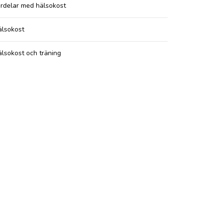
rdelar med hälsokost
älsokost
lsokost och träning