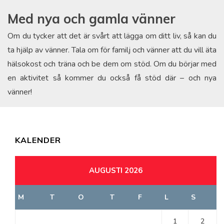
Med nya och gamla vänner
Om du tycker att det är svårt att lägga om ditt liv, så kan du
ta hjälp av vänner. Tala om för familj och vänner att du vill äta
hälsokost och träna och be dem om stöd. Om du börjar med
en aktivitet så kommer du också få stöd där – och nya
vänner!
KALENDER
AUGUSTI 2026
M
T
O
T
F
L
S
1
2