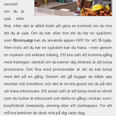
oavsett
om du är
sjuk eller
frisk. Men det är alltid klokt att göra en kontroll om du tror
att du är sjuk. Om du har, eller tror att du har en sjukdom,
som
fibromyalgi
kan du använda appen KRY för att få hjälp.
Men trots att du har en sjukdom kan du träna – men genom
en mjukare och enklare träning. Ett bra sätt att komma igång
med träningen, särskilt om du känner dig otränad, är att börja
promenera. Det fina med promenader är att du kan börja
med det på en gång. Genom att gå bygger du både upp
muskler och kondition, och det är en bra grund om du på sikt
vill träna intensivare. Ett annat sätt är att börja med en idrott
som du tycker är intressant och delta en gång i veckan, som i
korpfotboll, innebandy, simning eller ett zumbapass. För att
må bra behöver du dock röra på dig varje dag.